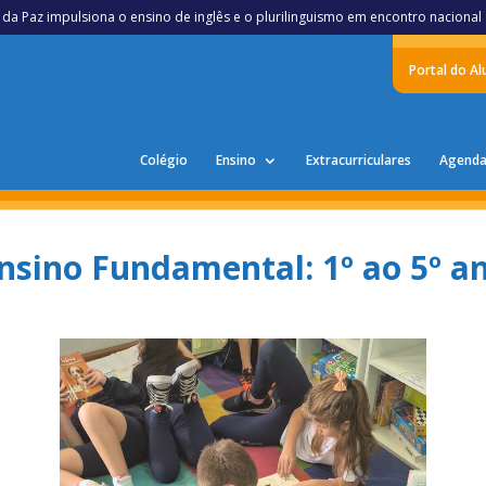
 da Paz impulsiona o ensino de inglês e o plurilinguismo em encontro nacional
Portal do A
Colégio
Ensino
Extracurriculares
Agend
nsino Fundamental: 1º ao 5º a