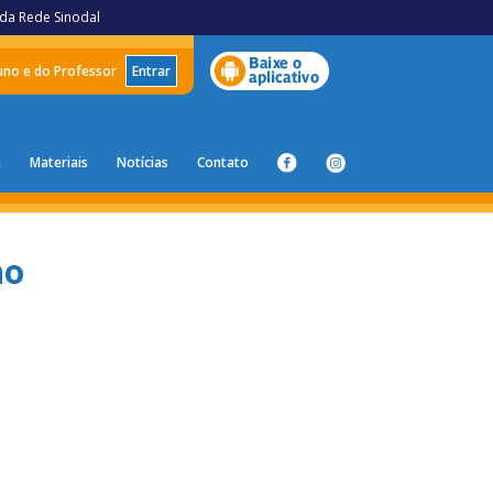
 da Rede Sinodal
luno e do Professor
Entrar
a
Materiais
Notícias
Contato
no