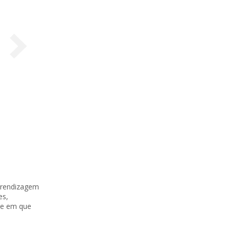
prendizagem
es,
nte em que