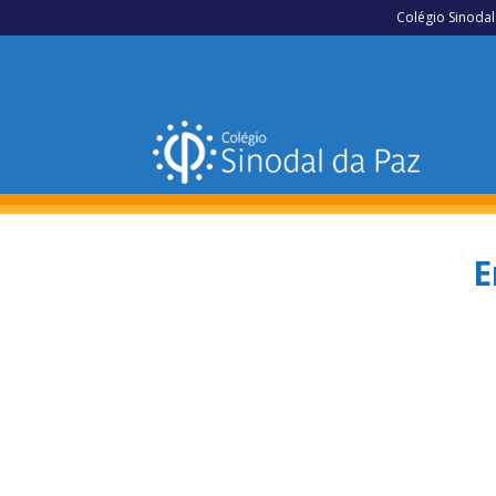
Colégio Sinodal
E